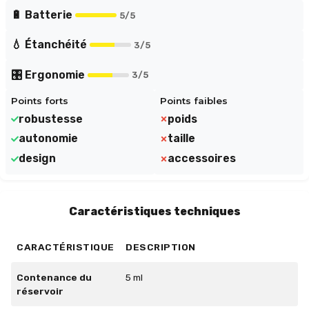
🔋 Batterie
5
/5
💧 Étanchéité
3
/5
🎛️ Ergonomie
3
/5
Points forts
Points faibles
robustesse
poids
autonomie
taille
design
accessoires
Caractéristiques techniques
CARACTÉRISTIQUE
DESCRIPTION
Contenance du
5 ml
réservoir