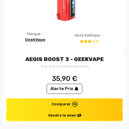
Marque :
Note Kelklope :
GeekVape
AEGIS BOOST 3 - GEEKVAPE
Test, avis et meilleures offres
35,90
€
Alerte Prix
Comparer
Vendre le mien