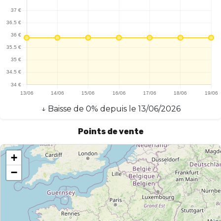
l'airflow permet un tirage personnalisé, qu'il soit aérien ou plus
serré. Compatible avec les résistances B Series, l'Aegis Boost 3
offre une flexibilité supplémentaire, permettant d'explorer
différentes plages de puissance. En conclusion, l'Aegis Boost 3 de
Geekvape est un choix judicieux pour ceux qui recherchent un
appareil fiable, performant et facile à utiliser, tout en offrant une
expérience de vape personnalisée.
↓
Baisse
de
0
% depuis le
13/06/2026
Points de vente
+
−