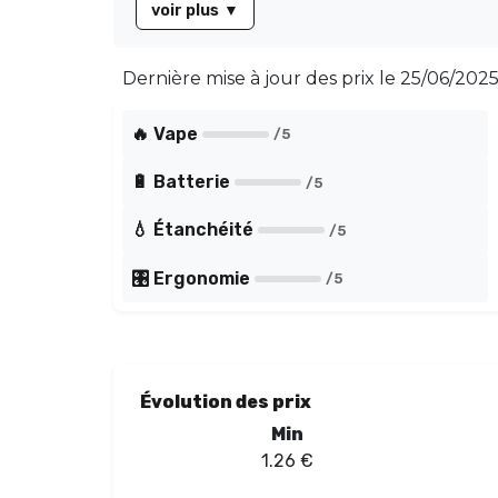
voir plus
▼
gouttes.
Dernière mise à jour des prix le
25/06/2025
🔥 Vape
/5
🔋 Batterie
/5
💧 Étanchéité
/5
🎛️ Ergonomie
/5
Évolution des prix
Min
1.26
€