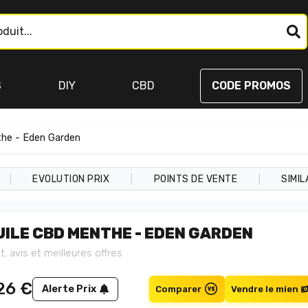
S
DIY
CBD
CODE PROMOS
the - Eden Garden
|
|
|
EVOLUTION PRIX
POINTS DE VENTE
SIMIL
UILE CBD MENTHE - EDEN GARDEN
t, avis et meilleures offres
26
€
Alerte Prix
Comparer
Vendre le mien