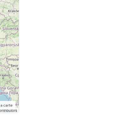
la carte
ntributors