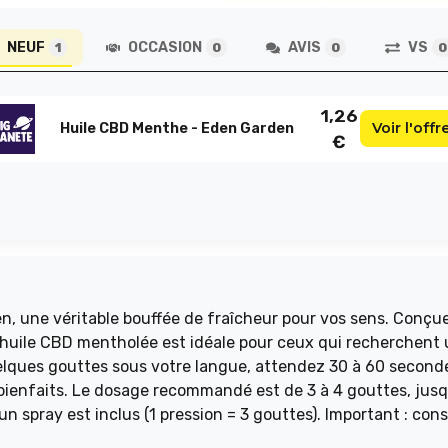
NEUF
OCCASION
AVIS
VS
1
0
0
0
1,26
Voir l'offr
Huile CBD Menthe - Eden Garden
€
, une véritable bouffée de fraîcheur pour vos sens. Conçu
e huile CBD mentholée est idéale pour ceux qui recherchent
elques gouttes sous votre langue, attendez 30 à 60 second
 bienfaits. Le dosage recommandé est de 3 à 4 gouttes, jusq
, un spray est inclus (1 pression = 3 gouttes). Important : con
t médicamenteux. Flacon de 10 ml, contenant environ 200