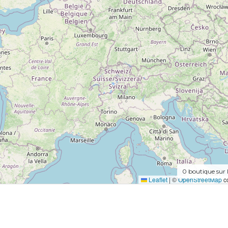
0
boutique sur 
Leaflet
|
©
OpenStreetMap
co