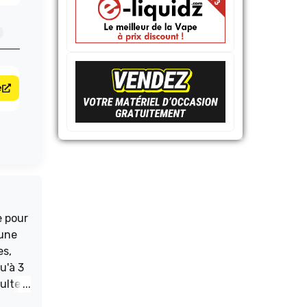
e
e pour
 une
es,
u'à 3
sultez