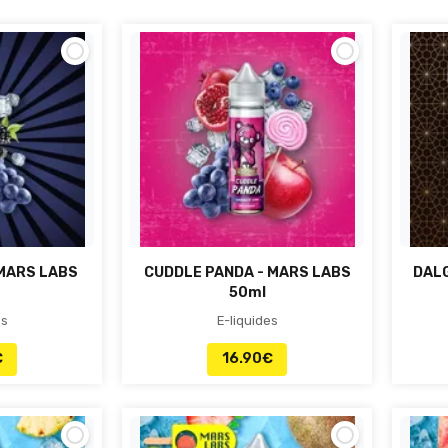
 MARS LABS
CUDDLE PANDA - MARS LABS
DALG
50ml
es
E-liquides
€
16.90
€