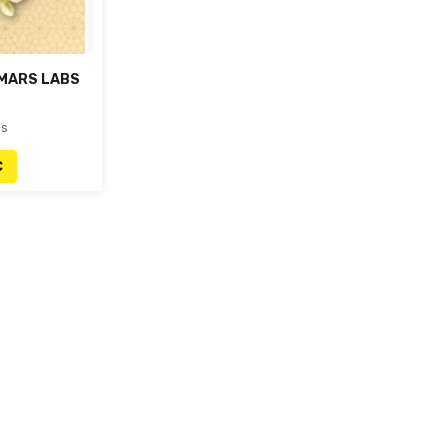
 MARS LABS
es
€