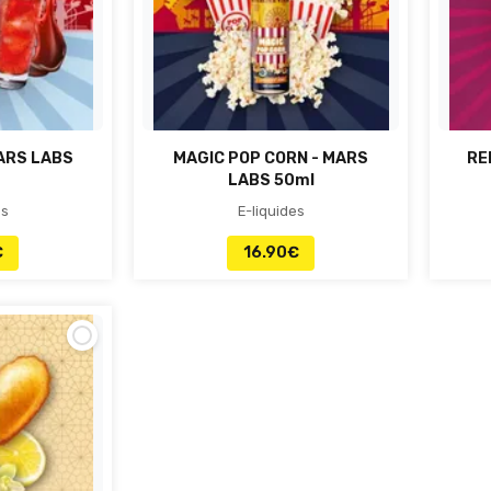
ARS LABS
MAGIC POP CORN - MARS
RE
LABS 50ml
es
E-liquides
€
16.90
€