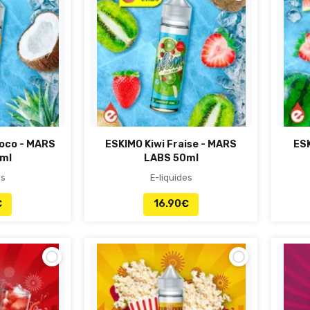
oco - MARS
ESKIMO Kiwi Fraise - MARS
ESK
ml
LABS 50ml
es
E-liquides
€
16.90
€