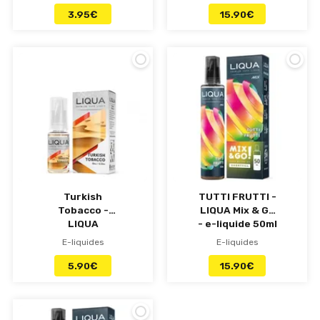
3.95
€
15.90
€
Turkish
TUTTI FRUTTI -
Tobacco -
LIQUA Mix & Go
LIQUA
- e-liquide 50ml
E-liquides
E-liquides
5.90
€
15.90
€