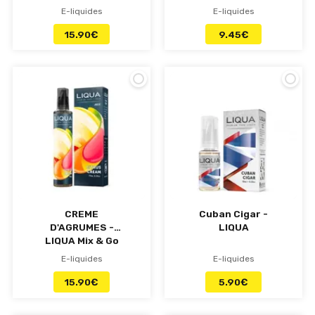
E-liquides
E-liquides
15.90
€
9.45
€
CREME
Cuban Cigar -
D'AGRUMES -
LIQUA
LIQUA Mix & Go
- e-liquide 50ml
E-liquides
E-liquides
15.90
€
5.90
€