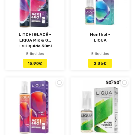
LITCHI GLACÉ -
Menthol -
LIQUA Mix & Go
LIQUA
- e-liquide 50ml
E-liquides
E-liquides
15.90
€
2.36
€