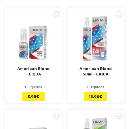
collections survolant les saveurs classiques,
fruitées, gourmandes en format prêt à vapoter
ou concentré 50 mL sans nicotine. Si vous êtes à
la recherche d’un e-liquide particulier pour
votre all-day ou pour une expérimentation DIY
à la maison, votre perle rare se trouve
certainement parmi la centaine de saveurs
proposées dans ses rayons.
American Blend
American Blend
- LIQUA
50ml - LIQUA
E-liquides
E-liquides
3.95
€
15.90
€