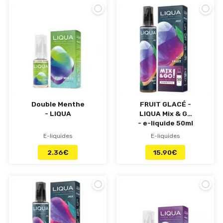
Double Menthe
FRUIT GLACÉ -
- LIQUA
LIQUA Mix & Go
- e-liquide 50ml
E-liquides
E-liquides
2.36
€
15.90
€