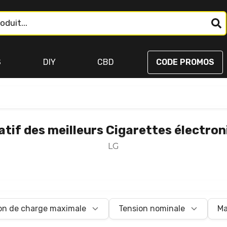
S
DIY
CBD
CODE PROMOS
tif des meilleurs Cigarettes électron
LG
on de charge maximale
Tension nominale
Ma