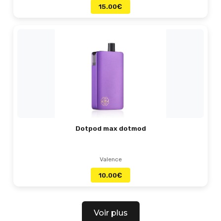
15.00
€
Dotpod max dotmod
Valence
10.00
€
Voir plus