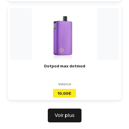
Dotpod max dotmod
Valence
10.00
€
Voir plus