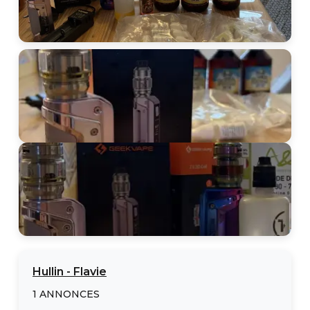
Hullin
-
Flavie
1
ANNONCES