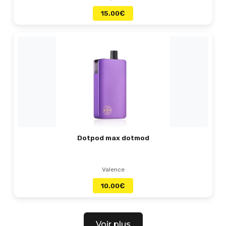
15.00
€
Dotpod max dotmod
Valence
10.00
€
Voir plus