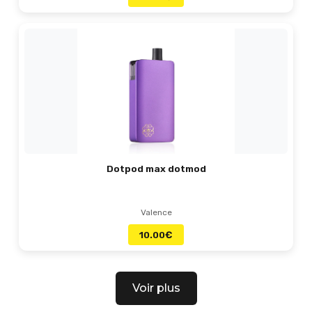
Dotpod max dotmod
Valence
10.00
€
Voir plus