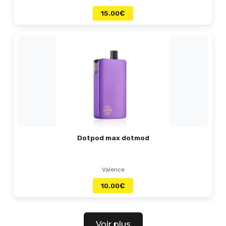
15.00
€
Dotpod max dotmod
Valence
10.00
€
Voir plus