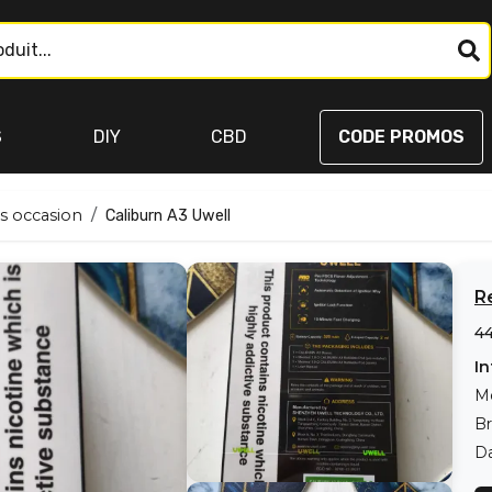
S
DIY
CBD
CODE PROMOS
s occasion
Caliburn A3 Uwell
R
4
In
M
B
Da