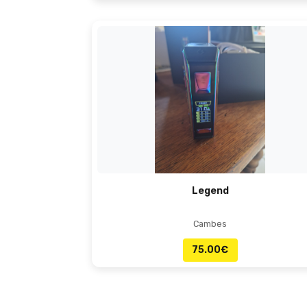
Legend
Cambes
75.00
€