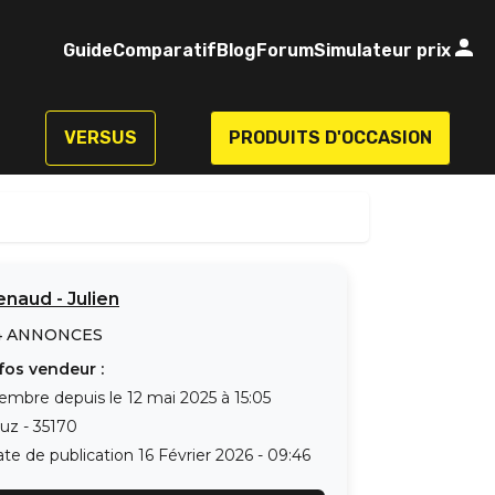
Guide
Comparatif
Blog
Forum
Simulateur prix
VERSUS
PRODUITS D'OCCASION
enaud
-
Julien
4
ANNONCES
fos vendeur :
embre depuis le
12 mai 2025 à 15:05
ruz
-
35170
te de publication
16 Février 2026 - 09:46