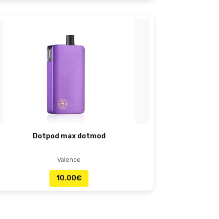
Dotpod max dotmod
Valence
10.00
€