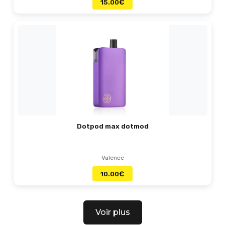
15.00
€
Dotpod max dotmod
Valence
10.00
€
Voir plus