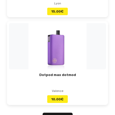
Lyon
15.00
€
Dotpod max dotmod
Valence
10.00
€