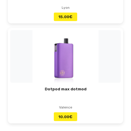
Lyon
15.00
€
Dotpod max dotmod
Valence
10.00
€