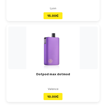
Lyon
15.00
€
Dotpod max dotmod
Valence
10.00
€