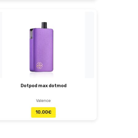
Dotpod max dotmod
Valence
10.00
€