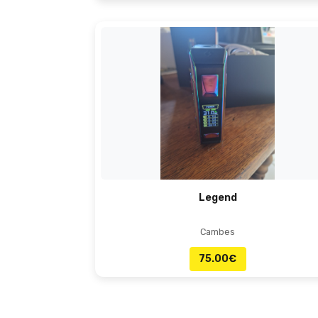
Legend
Cambes
75.00
€