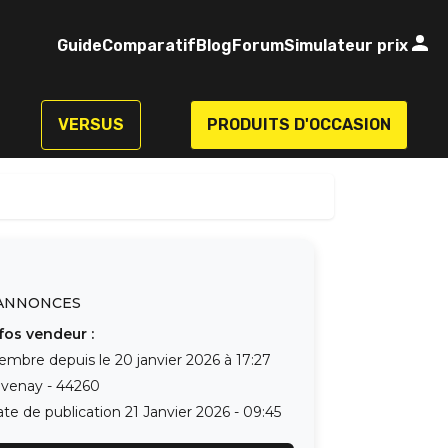
Guide
Comparatif
Blog
Forum
Simulateur prix
VERSUS
PRODUITS D'OCCASION
ANNONCES
fos vendeur :
embre depuis le
20 janvier 2026 à 17:27
avenay
-
44260
te de publication
21 Janvier 2026 - 09:45