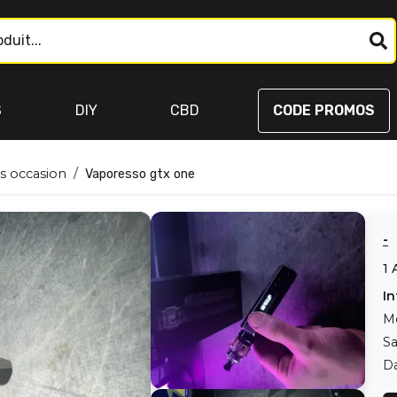
S
DIY
CBD
CODE PROMOS
s occasion
Vaporesso gtx one
-
1
In
M
S
Da