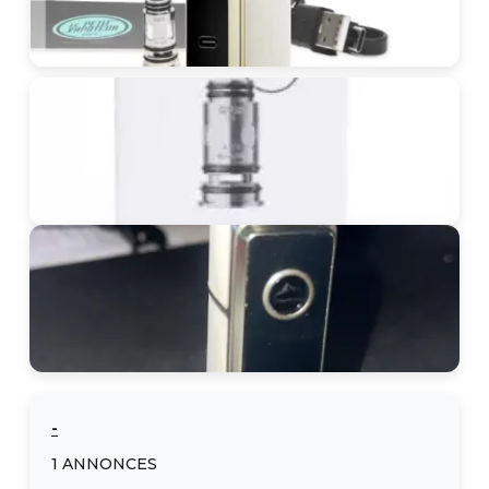
-
1
ANNONCES