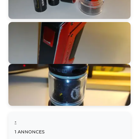
-
1
ANNONCES