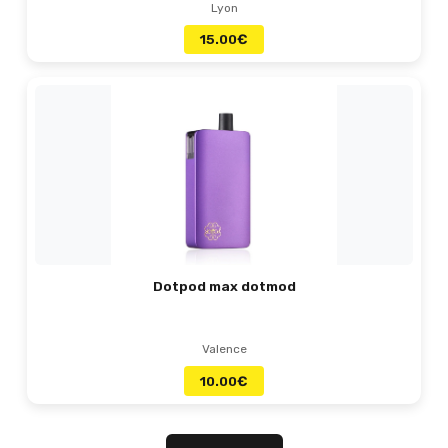
Lyon
15.00
€
Dotpod max dotmod
Valence
10.00
€