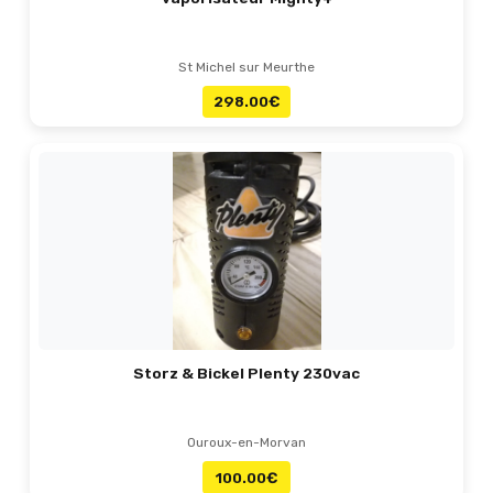
St Michel sur Meurthe
298.00
€
Storz & Bickel Plenty 230vac
Ouroux-en-Morvan
100.00
€