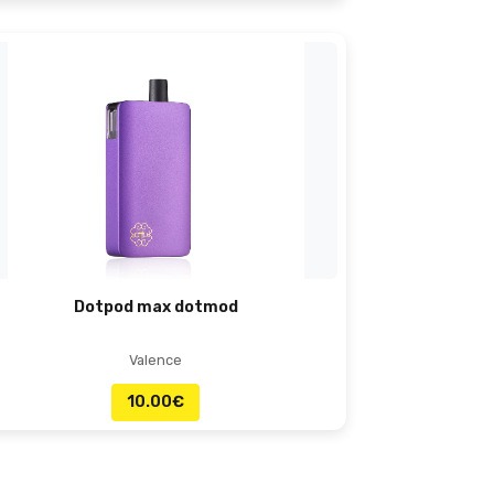
Dotpod max dotmod
Valence
10.00
€