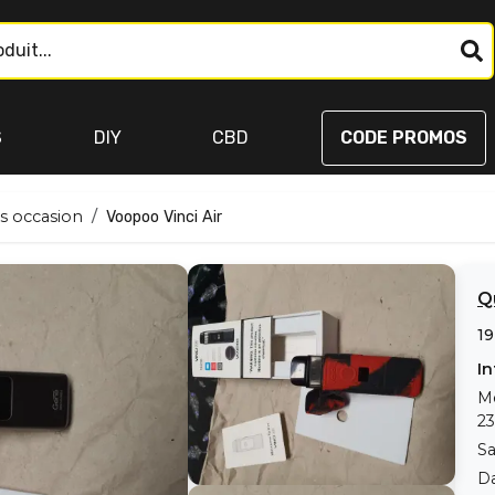
S
DIY
CBD
CODE PROMOS
s occasion
Voopoo Vinci Air
Q
19
In
M
23
Sa
Da