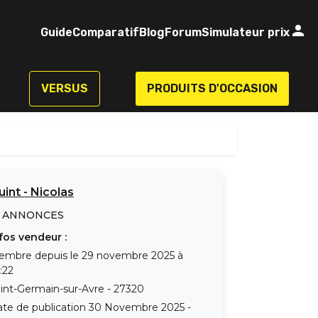
Guide
Comparatif
Blog
Forum
Simulateur prix
VERSUS
PRODUITS D'OCCASION
uint
-
Nicolas
ANNONCES
fos vendeur :
embre depuis le
29 novembre 2025 à
:22
int-Germain-sur-Avre
-
27320
te de publication
30 Novembre 2025 -