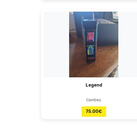
Legend
Cambes
75.00
€