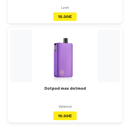
Lyon
15.00
€
Dotpod max dotmod
Valence
10.00
€