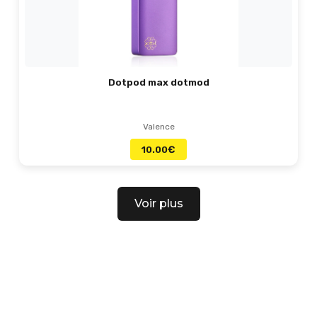
Dotpod max dotmod
Valence
10.00
€
Voir plus