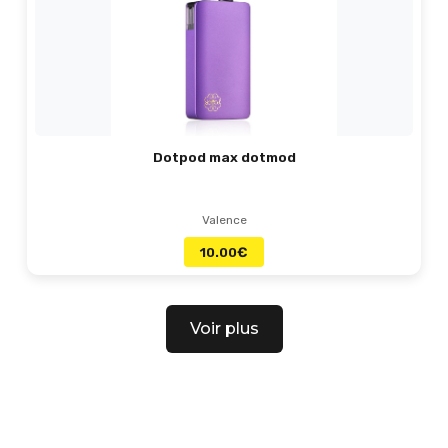
Dotpod max dotmod
Valence
10.00
€
Voir plus