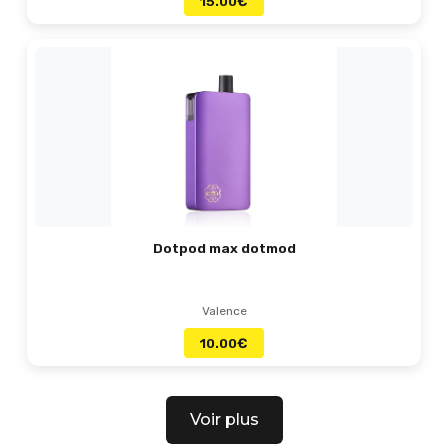
15.00
€
Dotpod max dotmod
Valence
10.00
€
Voir plus