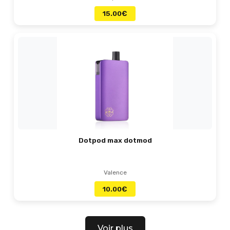
15.00
€
Dotpod max dotmod
Valence
10.00
€
Voir plus