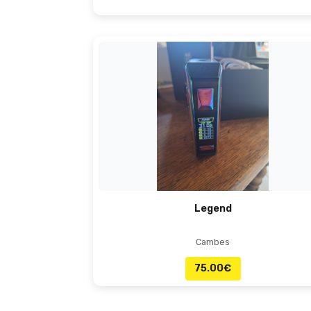
Legend
Cambes
75.00
€