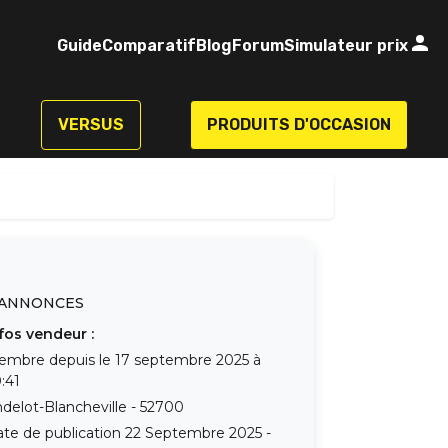
Guide
Comparatif
Blog
Forum
Simulateur prix
VERSUS
PRODUITS D'OCCASION
ANNONCES
fos vendeur :
embre depuis le
17 septembre 2025 à
:41
delot-Blancheville
-
52700
te de publication
22 Septembre 2025 -