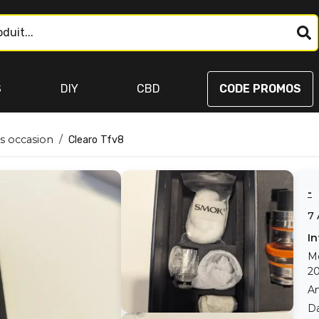
S
DIY
CBD
CODE PROMOS
s occasion
Clearo Tfv8
-
7
In
M
20
An
Da