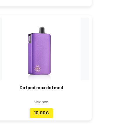
Dotpod max dotmod
Valence
10.00
€