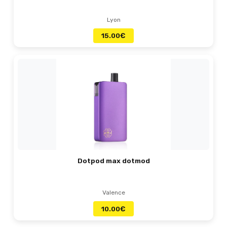
Lyon
15.00
€
Dotpod max dotmod
Valence
10.00
€