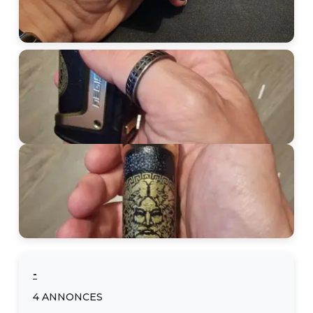
-
4
ANNONCES