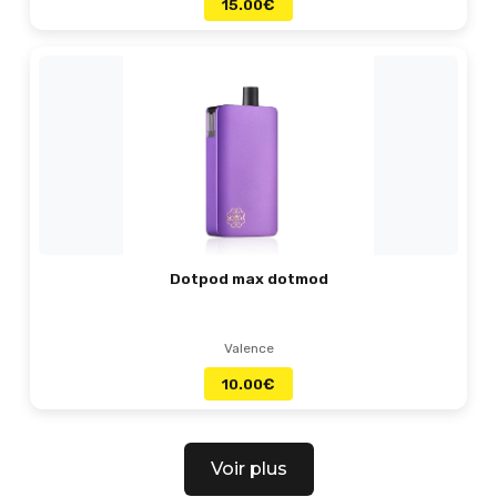
15.00
€
Dotpod max dotmod
Valence
10.00
€
Voir plus