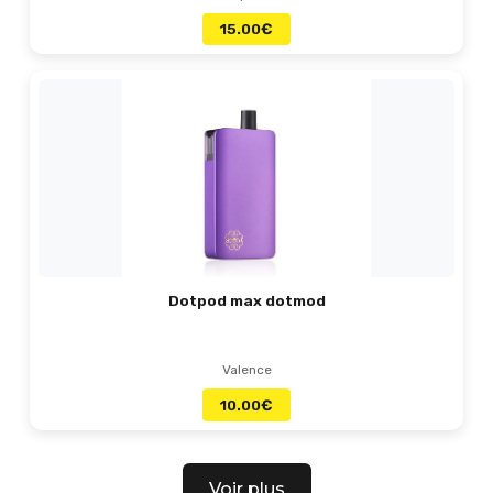
15.00
€
Dotpod max dotmod
Valence
10.00
€
Voir plus