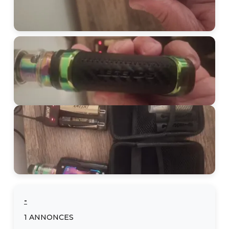
-
1
ANNONCES