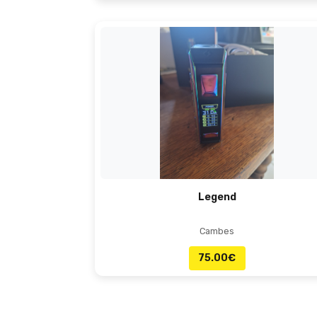
Legend
Cambes
75.00
€