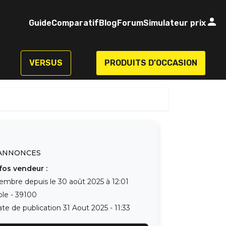
Guide
Comparatif
Blog
Forum
Simulateur prix
VERSUS
PRODUITS D'OCCASION
ANNONCES
fos vendeur :
embre depuis le
30 août 2025 à 12:01
ole
-
39100
te de publication
31 Aout 2025 - 11:33