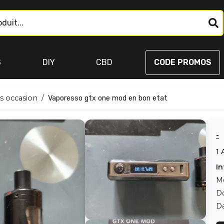
S
DIY
CBD
CODE PROMOS
s occasion
Vaporesso gtx one mod en bon etat
-
1
In
M
D
Da