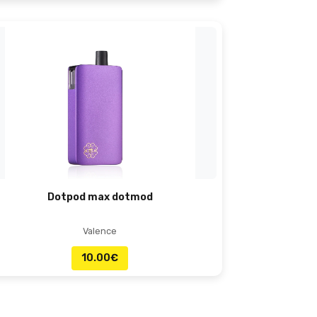
Dotpod max dotmod
Valence
10.00
€