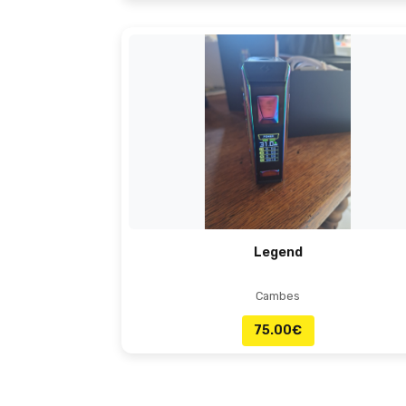
Legend
Cambes
75.00
€