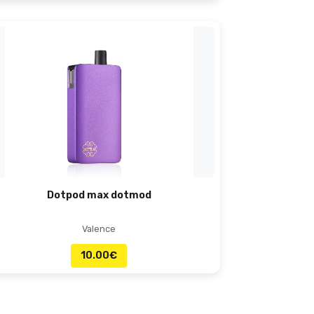
Dotpod max dotmod
Valence
10.00
€