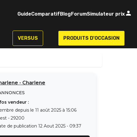
Guide
Comparatif
Blog
Forum
Simulateur prix
VERSUS
PRODUITS D'OCCASION
harlene
-
Charlene
ANNONCES
fos vendeur :
embre depuis le
11 août 2025 à 15:06
est
-
29200
te de publication
12 Aout 2025 - 09:37