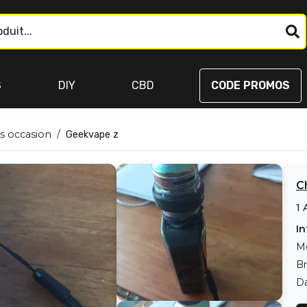
S
DIY
CBD
CODE PROMOS
s occasion
Geekvape z
C
1
In
M
Br
Da