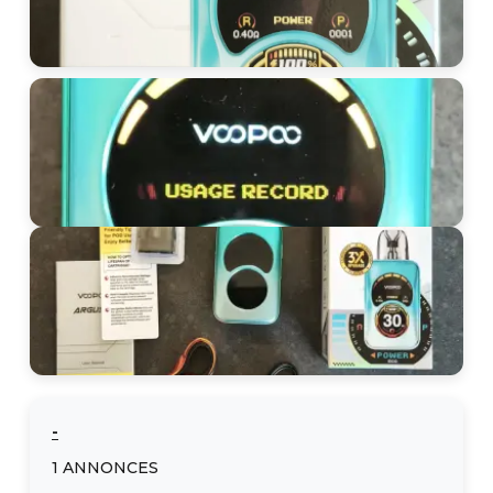
-
1
ANNONCES