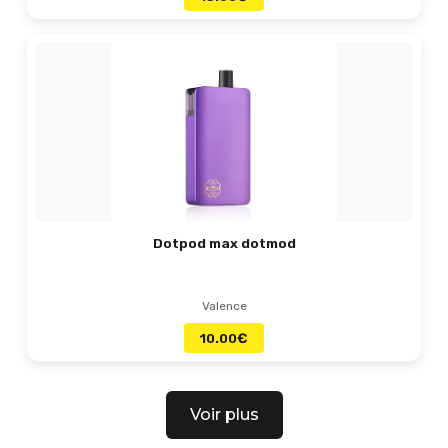
Dotpod max dotmod
Valence
10.00
€
Voir plus