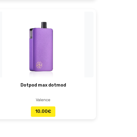
Dotpod max dotmod
Valence
10.00
€