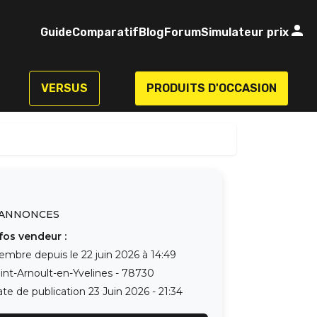
Guide
Comparatif
Blog
Forum
Simulateur prix
VERSUS
PRODUITS D'OCCASION
ANNONCES
fos vendeur :
embre depuis le
22 juin 2026 à 14:49
int-Arnoult-en-Yvelines
-
78730
te de publication
23 Juin 2026 - 21:34