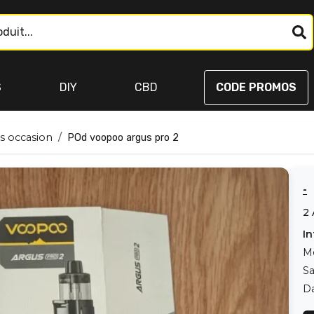
S
DIY
CBD
CODE PROMOS
s occasion
POd voopoo argus pro 2
-
2
In
M
Sa
Da