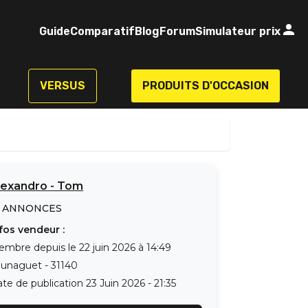
Guide
Comparatif
Blog
Forum
Simulateur prix
VERSUS
PRODUITS D'OCCASION
lexandro
-
Tom
ANNONCES
fos vendeur :
embre depuis le
22 juin 2026 à 14:49
aunaguet
-
31140
te de publication
23 Juin 2026 - 21:35