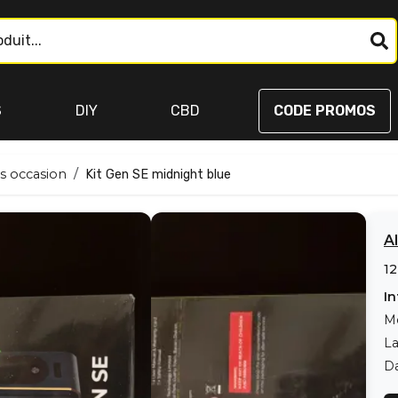
S
DIY
CBD
CODE PROMOS
s occasion
Kit Gen SE midnight blue
A
12
In
M
L
Da