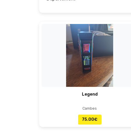
Legend
Cambes
75.00
€