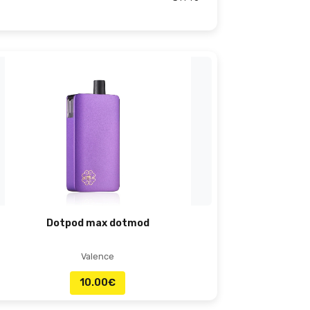
Dotpod max dotmod
Valence
10.00
€