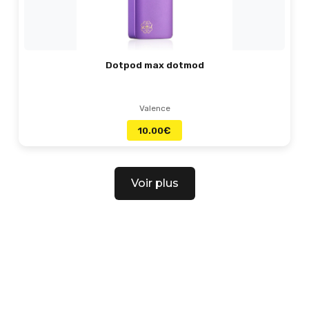
Dotpod max dotmod
Valence
10.00
€
Voir plus