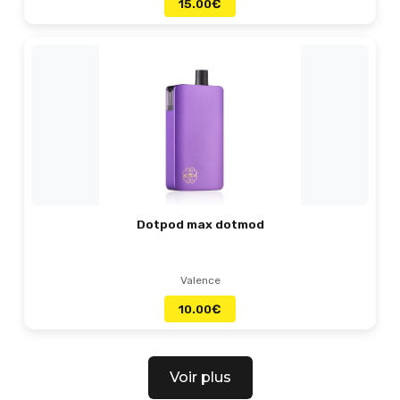
15.00
€
Dotpod max dotmod
Valence
10.00
€
Voir plus