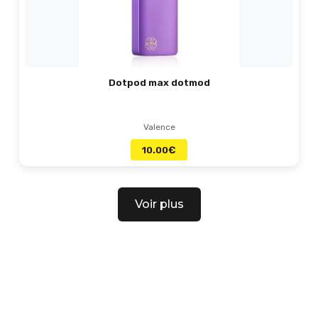
Dotpod max dotmod
Valence
10.00
€
Voir plus