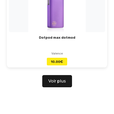
Dotpod max dotmod
Valence
10.00
€
Voir plus