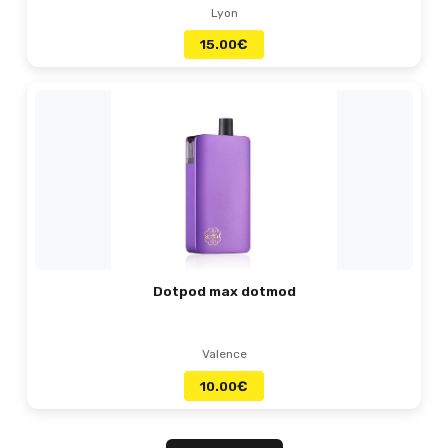
Lyon
15.00
€
Dotpod max dotmod
Valence
10.00
€