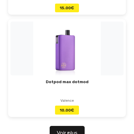
15.00
€
Dotpod max dotmod
Valence
10.00
€
Voir plus