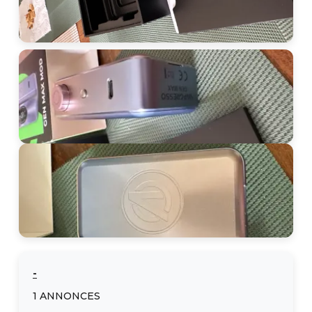
-
1
ANNONCES