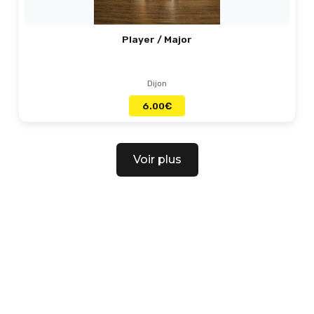
Player / Major
Dijon
6.00
€
Voir plus