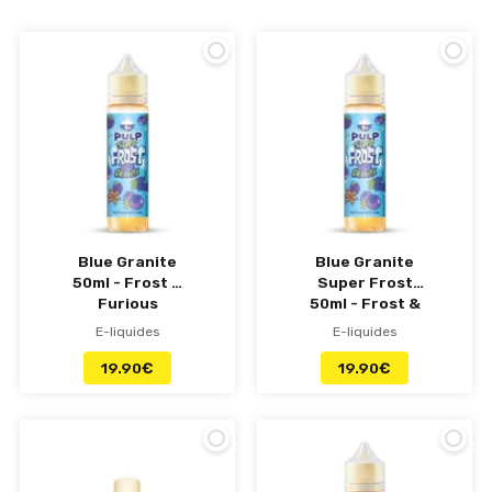
PG/VG de 40/60%. Ils sont disponibles en
version 50 mL sans nicotine ou en flacons de 10
mL avec sécurité enfants et pipettes de
remplissages fins. Du cassis aux baies de forêt
en passant par les mangues suaves et les
citrons acides, vous retrouverez l’arsenal
nécessaire pour lutter contre la soif et la
canicule en tout temps. Par où commencer ?
Nous conseillons son best-seller Blue Granite,
un pur mélange de baies bleues et d’anis
surplombé par un froid glacial !
Blue Granite
Blue Granite
50ml - Frost &
Super Frost
Furious
50ml - Frost &
Furious
E-liquides
E-liquides
19.90
€
19.90
€