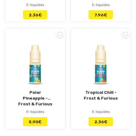
E-liquides
E-liquides
2.36
€
7.96
€
Polar
Tropical Chill -
Pineapple -
Frost & Furious
Frost & Furious
E-liquides
E-liquides
5.90
€
2.36
€