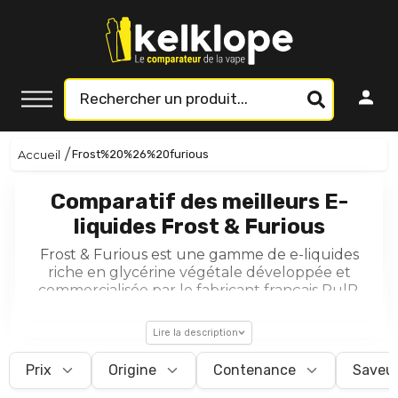
Accueil
Frost%20%26%20furious
Comparatif des meilleurs E-
liquides Frost & Furious
Frost & Furious est une gamme de e-liquides
riche en glycérine végétale développée et
commercialisée par le fabricant français PulP.
Créée pour apporter une nouvelle dimension
aux saveurs fruitées et fraîcheurs, la collection
Lire la description
se base sur des formules glacées mélangées
avec des jus en tous genres. Puissants, les e-
Prix
Origine
Contenance
Saveu
liquides de la série sont conçus pour un coup
de gorge pertinent à travers une configuration